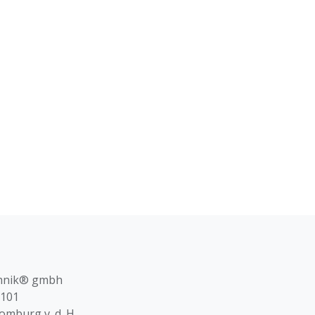
chnik® gmbh
 101
mburg v. d. H.