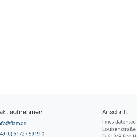
akt aufnehmen
Anschrift
limes datente
nfo@flam.de
Louisenstraße
49 (0) 6172 / 5919-0
D-61348 Bad Ho